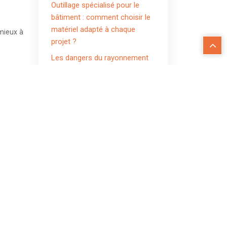
Outillage spécialisé pour le
bâtiment : comment choisir le
matériel adapté à chaque
 mieux à
projet ?
Les dangers du rayonnement
en soudage : ce que tout
soudeur doit savoir
un tour,
 du type
Chaudronnerie fine : quel
it qu’il
prestataire pour quelle
lisé, en
industrie ?
e-même.
de créer
 moteur,
Articles similaires
ermes de
roder le
Les outils de tour