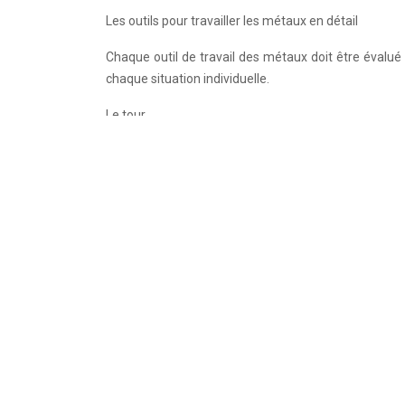
Les outils pour travailler les métaux en détail
Chaque outil de travail des métaux doit être évalué 
chaque situation individuelle.
Le tour
Le tour est un outil utilisé pour permettre l’usinage 
ce que l’on appelle une puce sera produit, bien que 
de tour. Par exemple, le tour parallèle est beaucoup u
peut avoir un mouvement de travail qui se caractéris
revanche, pour l’usinage, sera monté sur une tourelle
La fraiseuse
Dans ce cas également, nous parlons principalement d
des formes particulièrement complexes en métal. Sur
sur lequel sera fixé l’outil souvent confondu avec la 
fonctionnement, est très similaire à celui de la per
matériau métallique.