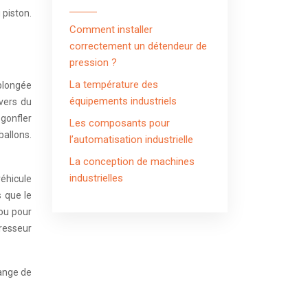
 piston.
Comment installer
correctement un détendeur de
pression ?
La température des
plongée
équipements industriels
vers du
 gonfler
Les composants pour
allons.
l’automatisation industrielle
La conception de machines
industrielles
véhicule
s que le
 ou pour
resseur
hange de