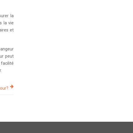
urer la
s la vie
aires et
changeur
ur peut
facilité
.
our?