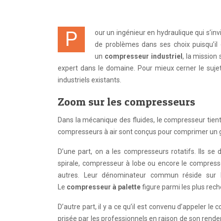
Pour un ingénieur en hydraulique qui s’invite dans une boutique pour trouver un compresseur, il n’aura pas certainement
de problèmes dans ses choix puisqu’il 
un
compresseur industriel
, la mission
expert dans le domaine.
Pour mieux cerner le suje
industriels existants.
Zoom sur les compresseurs
Dans la mécanique des fluides, le compresseur tient
compresseurs à air sont conçus pour comprimer un g
D’une part, on a les compresseurs rotatifs. Ils se 
spirale, compresseur à lobe ou encore le compresse
autres. Leur dénominateur commun réside sur l’
Le
compresseur à palette
figure parmi les plus rec
D’autre part, il y a ce qu’il est convenu d’appeler 
prisée par les professionnels en raison de son rende