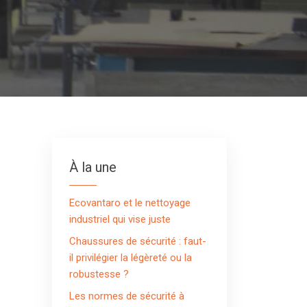
À la une
Ecovantaro et le nettoyage
industriel qui vise juste
Chaussures de sécurité : faut-
il privilégier la légèreté ou la
robustesse ?
Les normes de sécurité à